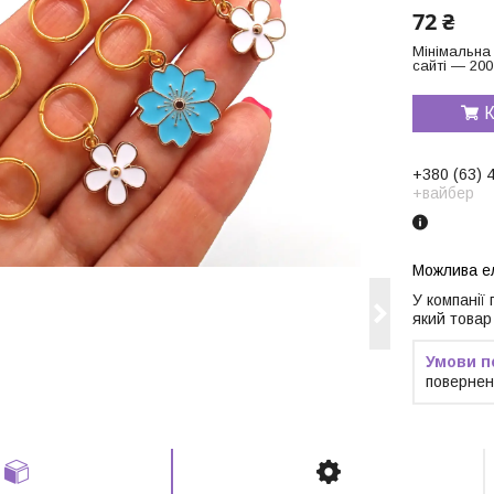
72 ₴
Мінімальна
сайті — 200
К
+380 (63) 
+вайбер
У компанії
який товар
повернен