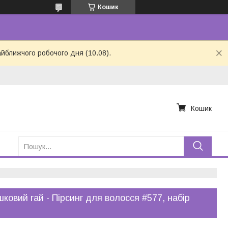
Кошик
айближчого робочого дня (10.08).
Кошик
ковий гай - Пірсинг для волосся #577, набір