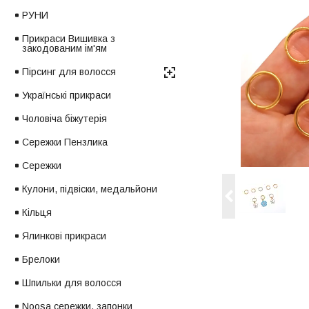
РУНИ
Прикраси Вишивка з
закодованим ім'ям
Пірсинг для волосся
Українські прикраси
Чоловіча біжутерія
Сережки Пензлика
Сережки
Кулони, підвіски, медальйони
Кільця
Ялинкові прикраси
Брелоки
Шпильки для волосся
Noosa сережки, запонки