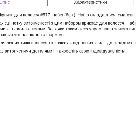
Опис
Характеристики
ірсинг для волосся #577, набір (8шт). Набір складається: емалеві п
чісці нотку витонченості з цим набором прикрас для волосся. Набі
ми квітками-підвісками. Завдяки таким аксесуарам ваша зачіска ви
 своєю унікальністю та шармом.
ля різних типів волосся та зачісок – від легких хвиль до складних п
аз витонченими деталями і підкресліть свою індивідуальність!