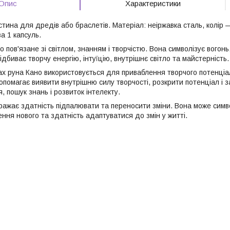
Опис
Характеристики
ина для дредів або браслетів. Матеріал: неіржавка сталь, колір —
за 1 капсуль.
 пов'язане зі світлом, знанням і творчістю. Вона символізує вогон
ідбиває творчу енергію, інтуїцію, внутрішнє світло та майстерність.
ках руна Кано використовується для приваблення творчого потенці
опомагає виявити внутрішню силу творчості, розкрити потенціал і 
, пошук знань і розвиток інтелекту.
ражає здатність підпалювати та переносити зміни. Вона може симв
ння нового та здатність адаптуватися до змін у житті.