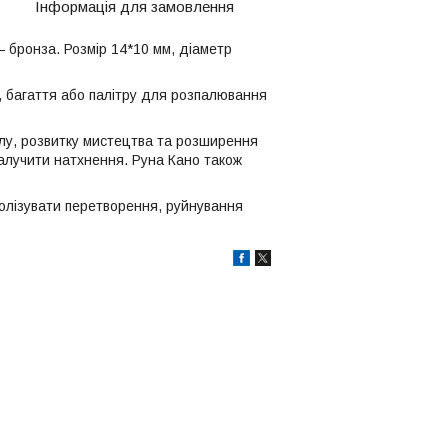
Інформація для замовлення
 бронза. Розмір 14*10 мм, діаметр
ь, багаття або палітру для розпалювання
алу, розвитку мистецтва та розширення
залучити натхнення. Руна Кано також
олізувати перетворення, руйнування