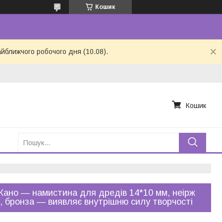
Кошик
айближчого робочого дня (10.08).
Кошик
Кано — намистина для дредів 14*10 мм, неірж
, бронза — виявляє внутрішню силу творчості