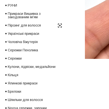
РУНИ
Прикраси Вишивка з
закодованим ім'ям
Пірсинг для волосся
Українські прикраси
Чоловіча біжутерія
Сережки Пензлика
Сережки
Кулони, підвіски, медальйони
Кільця
Ялинкові прикраси
Брелоки
Шпильки для волосся
Noosa сережки, запонки