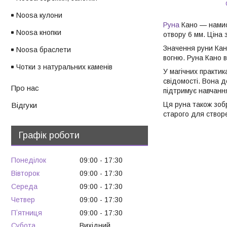
Noosa кулони
Руна
Кано — намист
Noosa кнопки
отвору 6 мм. Ціна 
Значення руни Кано
Noosa браслети
вогню. Руна Кано в
Чотки з натуральних каменів
У магічних практи
свідомості. Вона д
Про нас
підтримує навчання
Ця руна також зоб
Відгуки
старого для створе
Графік роботи
Понеділок
09:00
17:30
Вівторок
09:00
17:30
Середа
09:00
17:30
Четвер
09:00
17:30
Пʼятниця
09:00
17:30
Субота
Вихідний