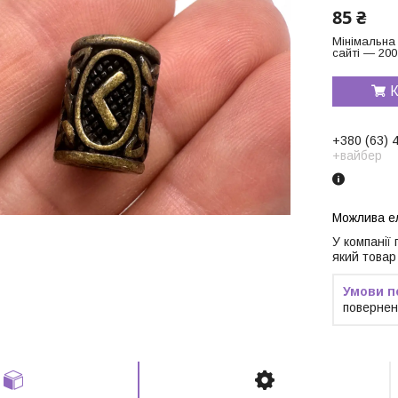
85 ₴
Мінімальна
сайті — 200
К
+380 (63) 
+вайбер
У компанії
який товар
повернен