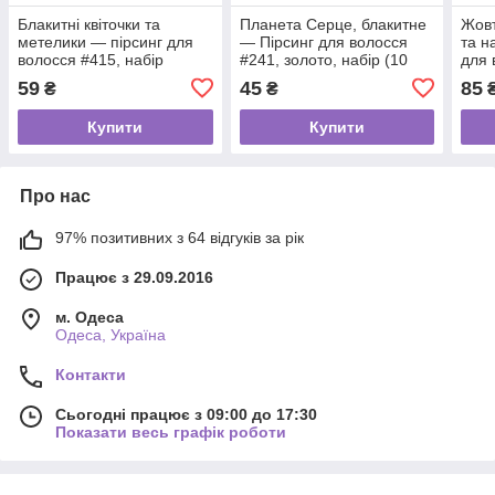
Блакитні квіточки та
Планета Серце, блакитне
Жовт
метелики — пірсинг для
— Пірсинг для волосся
та н
волосся #415, набір
#241, золото, набір (10
для 
золото, набір (8 шт.)
шт.)
золо
59
45
85
₴
₴
Купити
Купити
Про нас
97% позитивних з 64 відгуків за рік
Працює з 29.09.2016
м. Одеса
Одеса, Україна
Контакти
Сьогодні працює з 09:00 до 17:30
Показати весь графік роботи