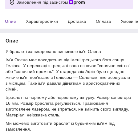
Замовлення під захистом
Опис
Характеристики
Доставка
Оплата
Умови п
Опис
У браслеті зашифровано вишивкою ім'я Олена.
Ім'я Олена має походження від імені грецького бога сонця
Геліоса. У перекладі з грецької воно означає "сонячне світло"
або "сонячний промінь". У стародавніх Афін було ще одне
жіноче ім'я, пов'язане з Геліосом — Селеном, яке асоціували
з місяцем. Таке ім'я давали дівчаткам з аристократичних
сімей.
Браслет на чорному або червоному шнурку. Розмір конектора
16 мм. Розмір браслета регулюється. Гравіювання
виготовлене лазером, не зітреться, не змінить свого вигляду.
Матеріал: неіржавка сталь.
Ми можемо виготовити браслет із будь-яким ім'ям під
замовлення.