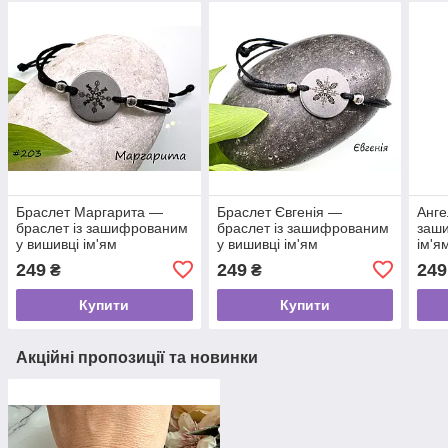
Браслет Маргарита —
Браслет Євгенія —
Анге
браслет із зашифрованим
браслет із зашифрованим
заши
у вишивці ім'ям
у вишивці ім'ям
ім'я
249
249
249
₴
₴
Купити
Купити
Акційні пропозиції та новинки