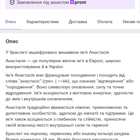
Замовлення під захистом
Опис
Характеристики
Доставка
Оплата
Умови п
Опис
У браслеті зашифровано вишивкою ім'я Анастасія.
Анастасія — це популярне жіноче ім'я в Європі, широко
використовуване й в Україні.
Ім'я Анастасія має французьке походження і походить від
слова "анастасіс" (греч. | ÷÷èè), що означає "відтворення" або
"породження". Воно символізує оновлення, силу та точне
відродження. Ім'я асоціюється з життєвою енергією, здатністю
до змін і внутрішнім оновленням.
Анастасія традиційно вважається ніжною, примноженою та
допитливою особистістю, здатною до емпатії та підтримки. Це
ім'я також асоціюється з глибиною та стійкістю, приносячи
своїй власниці якості внутрішньої сили та гармонії.
Браслет на чорному, червоному або іншому кольорі шнурка.
Розмір конектора 16 мм. Розмір браслета регулюється.