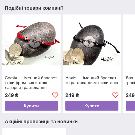
Подібні товари компанії
Софія — іменний браслет
Надія — іменний браслет
Єва 
із шифром-вишивкою,
із гравіюванням-вишивкою
гра
лазерне гравіювання
249
249
249
₴
₴
Купити
Купити
Акційні пропозиції та новинки