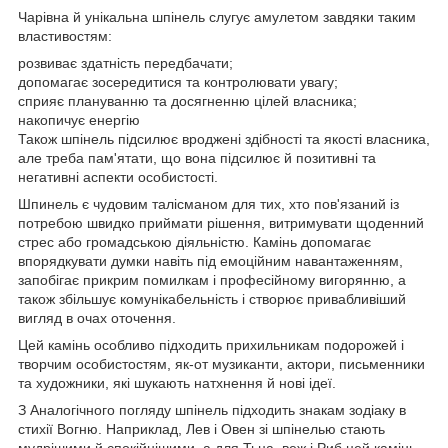
Чарівна й унікальна шпінель слугує амулетом завдяки таким
властивостям:
розвиває здатність передбачати;
допомагає зосередитися та контролювати увагу;
сприяє плануванню та досягненню цілей власника;
накопичує енергію
Також шпінель підсилює вроджені здібності та якості власника,
але треба пам'ятати, що вона підсилює й позитивні та
негативні аспекти особистості.
Шпинель є чудовим талісманом для тих, хто пов'язаний із
потребою швидко приймати рішення, витримувати щоденний
стрес або громадською діяльністю. Камінь допомагає
впорядкувати думки навіть під емоційним навантаженням,
запобігає прикрим помилкам і професійному вигорянню, а
також збільшує комунікабельність і створює привабливіший
вигляд в очах оточення.
Цей камінь особливо підходить прихильникам подорожей і
творчим особистостям, як-от музиканти, актори, письменники
та художники, які шукають натхнення й нові ідеї.
З Аналогічного погляду шпінель підходить знакам зодіаку в
стихії Вогню. Наприклад, Лев і Овен зі шпінелью стають
мудрішими й спокійнішими, а для Тьца, веж і Риб цей камінь