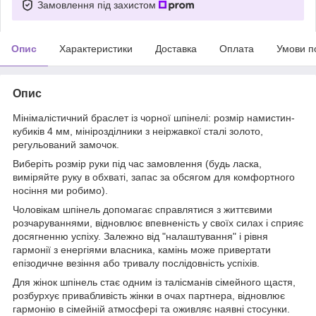
Замовлення під захистом
Опис
Характеристики
Доставка
Оплата
Умови п
Опис
Мінімалістичний браслет із чорної шпінелі: розмір намистин-
кубиків 4 мм, мінірозділники з неіржавкої сталі золото,
регульований замочок.
Виберіть розмір руки під час замовлення (будь ласка,
виміряйте руку в обхваті, запас за обсягом для комфортного
носіння ми робимо).
Чоловікам шпінель допомагає справлятися з життєвими
розчаруваннями, відновлює впевненість у своїх силах і сприяє
досягненню успіху. Залежно від "налаштування" і рівня
гармонії з енергіями власника, камінь може привертати
епізодичне везіння або тривалу послідовність успіхів.
Для жінок шпінель стає одним із талісманів сімейного щастя,
розбурхує привабливість жінки в очах партнера, відновлює
гармонію в сімейній атмосфері та оживляє наявні стосунки.