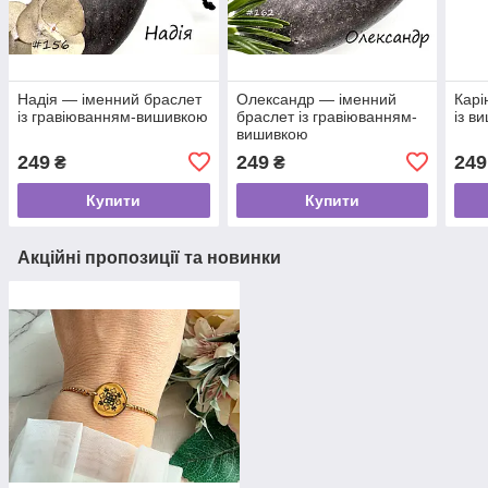
Надія — іменний браслет
Олександр — іменний
Карі
із гравіюванням-вишивкою
браслет із гравіюванням-
із в
вишивкою
249
249
249
₴
₴
Купити
Купити
Акційні пропозиції та новинки