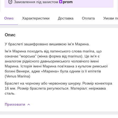
Замовлення під захистом
Опис
Характеристики
Доставка
Оплата
Умови п
Опис
У браслеті зашифровано вишивкою ім'я Марина.
Ім'я Марина походить від латинського слова marina, що
означає "морська" (жінка форма від marinus). Це ім'я є
аналогом рідкісного давньоримського чоловічого імені
Марина. Історія імені Марина пов'язана з культом римської
богині Венери, адже «Марина» була одним із її епітетів
(Venus Marina)
Браслет на чорному або червоному шнурку. Розмір конектора
16 мм. Розмір браслета регулюється. Матеріал: неіржавка
сталь.
Приховати