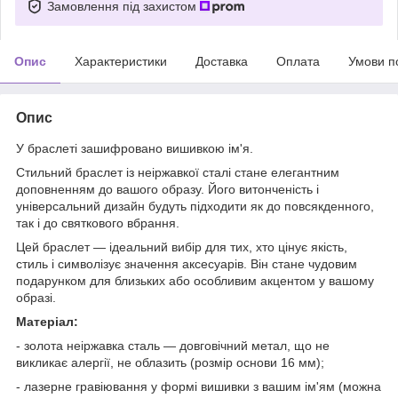
Замовлення під захистом
Опис
Характеристики
Доставка
Оплата
Умови п
Опис
У браслеті зашифровано вишивкою ім'я.
Стильний браслет із неіржавкої сталі стане елегантним
доповненням до вашого образу. Його витонченість і
універсальний дизайн будуть підходити як до повсякденного,
так і до святкового вбрання.
Цей браслет — ідеальний вибір для тих, хто цінує якість,
стиль і символізує значення аксесуарів. Він стане чудовим
подарунком для близьких або особливим акцентом у вашому
образі.
Матеріал:
- золота неіржавка сталь — довговічний метал, що не
викликає алергії, не облазить (розмір основи 16 мм);
- лазерне гравіювання у формі вишивки з вашим ім'ям (можна