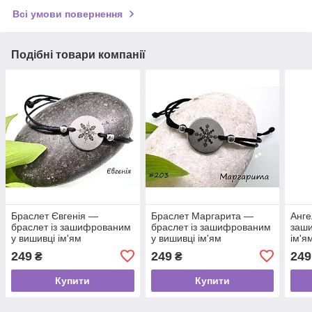
Всі умови повернення
Подібні товари компанії
Браслет Євгенія —
Браслет Маргарита —
Анге
браслет із зашифрованим
браслет із зашифрованим
заши
у вишивці ім'ям
у вишивці ім'ям
ім'я
249
249
249
₴
₴
Купити
Купити