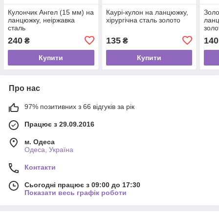
Кулончик Ангел (15 мм) на
Каурі-кулон на ланцюжку,
Золо
ланцюжку, неіржавка
хірургічна сталь золото
ланц
сталь
золо
240
135
140
₴
₴
Купити
Купити
Про нас
97% позитивних з 66 відгуків за рік
Працює з 29.09.2016
м. Одеса
Одеса, Україна
Контакти
Сьогодні працює з 09:00 до 17:30
Показати весь графік роботи