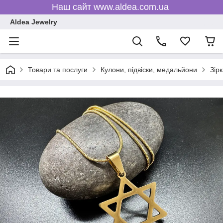
Наш сайт www.aldea.com.ua
Aldea Jewelry
Товари та послуги
Кулони, підвіски, медальйони
Зір