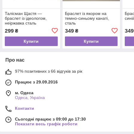
Талісман Щастя —
Браслет із якором на
Брас
браслет із ідеологом,
темно-синьому канаті,
сині
неіржавка сталь
сталь
299
349
349
₴
₴
Купити
Купити
Про нас
97% позитивних з 66 відгуків за рік
Працює з 29.09.2016
м. Одеса
Одеса, Україна
Контакти
Сьогодні працює з 09:00 до 17:30
Показати весь графік роботи