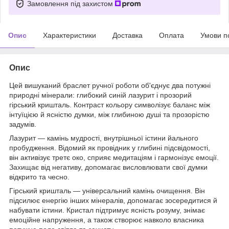
Замовлення під захистом
Опис
Характеристики
Доставка
Оплата
Умови п
Опис
Цей вишуканий браслет ручної роботи об'єднує два потужні
природні мінерали: глибокий синій лазурит і прозорий
гірський кришталь. Контраст кольору символізує баланс між
інтуїцією й ясністю думки, між глибиною душі та прозорістю
задумів.
Лазурит — камінь мудрості, внутрішньої істини йального
пробудження. Відомий як провідник у глибині підсвідомості,
він активізує третє око, сприяє медитаціям і гармонізує емоції.
Захищає від негативу, допомагає висловлювати свої думки
відкрито та чесно.
Гірський кришталь — універсальний камінь очищення. Він
підсилює енергію інших мінералів, допомагає зосередитися й
набувати істини. Кристал підтримує ясність розуму, знімає
емоційне напруження, а також створює навколо власника