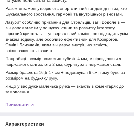
потужне поле світла та захисту.
Разом ці камені утворюють енергетичний тандем для тих, хто
шукаєального зростання, гармонії та внутрішньої рівноваги.
Лазурит особливо приємний для Стрельців, ваг і Водолеїв —
він допомагає їм у пошуках істини та розвитку інтелекту.
Гірський кришталь — універсальний камінь, що підходить усім
знакам зодіаку, але особливо ефективний для Козерогов,
Овнів і Близнюків, яким він дарує внутрішню ясність,
врівноваженість і захист.
Подробиці: розмір намистин-кубиків 4 мм, мінірозділники з
неіржавкої сталі золото 2 мм, фурнітура з неіржавкої сталі.
Розмір браслета 16,5-17 см + подовжувач 6 см, тому буде за
розміром на будь-яку руку.
Якщо у вас дуже маленька ручка — вкажіть в коментарях до
замовлення.
Приховати
Характеристики