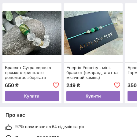
Браслет Сутра серця з
Енергія Розквіту - міні-
Брас
гірського кришталю —
браслет (смарагд, агат та
Гарм
допомагає зберігати
місячний камінь)
спокій
650
249
350
₴
₴
Купити
Купити
Про нас
97% позитивних з 64 відгуків за рік