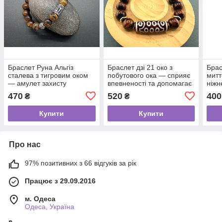
Браслет Руна Альгіз
Браслет дзі 21 око з
Брас
сталева з тигровим оком
побутового ока — сприяє
митт
— амулет захисту
впевненості та допомагає
ніжн
досягати високих цілей
тигр
470
520
400
₴
₴
нами
Купити
Купити
Про нас
97% позитивних з 66 відгуків за рік
Працює з 29.09.2016
м. Одеса
Одеса, Україна