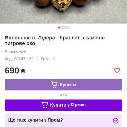
Впевненість Лідера - браслет з каменю
тигрове око
В наявності
Код: A0247-132
Роздріб
690
₴
Купити
або
Купити з
Що таке купити з Пром?